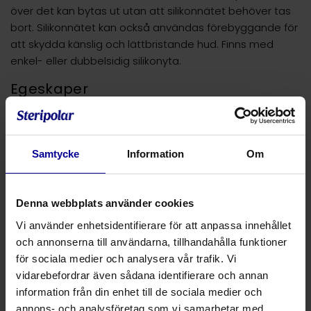
över det kan bytas ut utan att silikonnätet behöver tas
bort. Silikonnätet kan också användas förebyggande för
att skydda känslig och lättbristande hud. Finns med
enkel- eller dubbelsidig silikonyta.
Egeskaper
Transparent – lätt att följa sårets utveckling
Bra vidhäftning för både kortvarig och långvarig
användning
Samtycke
Information
Om
Överför sårvätskor genom nätet till absorberande
förband
Denna webbplats använder cookies
Enkel att applicera och ta bort från såret
Vi använder enhetsidentifierare för att anpassa innehållet
Mjuk och behaglig
och annonserna till användarna, tillhandahålla funktioner
Orsakar ingen hudirritation eller känslighet
för sociala medier och analysera vår trafik. Vi
vidarebefordrar även sådana identifierare och annan
Lämnar inga rester på såret eller huden
information från din enhet till de sociala medier och
Alternativ med en- eller dubbelriktad
annons- och analysföretag som vi samarbetar med.