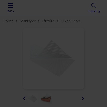
Skip to content
Meny
Sökning
Home
>
Lösningar
>
Sårvård
>
Silikon- och
skumförband
>
<
>