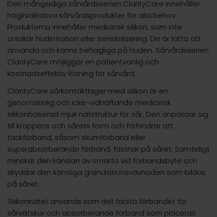
Den mångsidiga sårvårdsserien ClarityCare innehåller
högkvalitativa sårvårdsprodukter för alla behov.
Produkterna innehåller medicinsk silikon, som inte
orsakar hudirritation eller sensibilisering. De är lätta att
använda och känns behagliga på huden. Sårvårdsserien
ClarityCare möjliggör en patientvänlig och
kostnadseffektiv lösning för sårvård.
ClarityCare sårkontaktlager med silikon är en
genomskinlig och icke-vidhäftande medicinsk
silikonbaserad mjuk nätstruktur för sår. Den anpassar sig
till kroppens och sårets form och förhindrar att
täckförband, såsom skumförband eller
superabsorberande förband, fastnar på såret. Samtidigt
minskar den känslan av smärta vid förbandsbyte och
skyddar den känsliga granulationsvävnaden som bildas
på såret.
Silikonnätet används som det första förbandet för
sårvätskor och absorberande förband som placeras