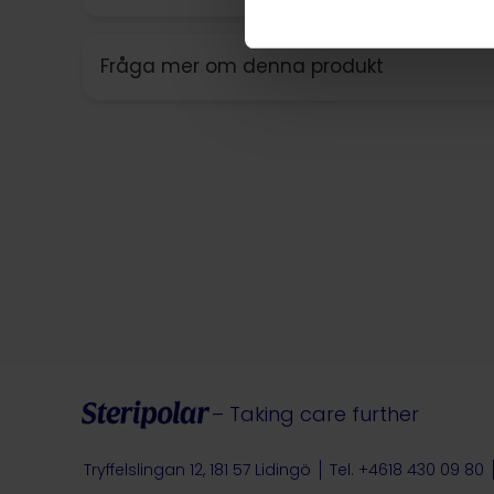
Fråga mer om denna produkt
– Taking care further
Tryffelslingan 12, 181 57 Lidingö
Tel. +4618 430 09 80