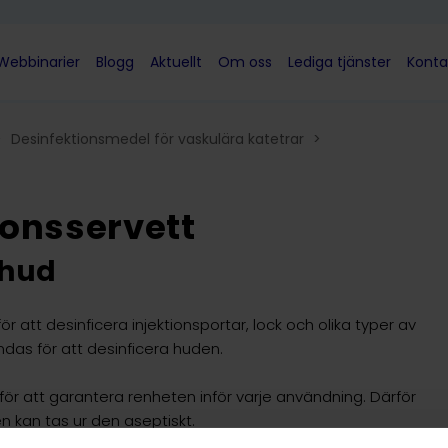
Webbinarier
Blogg
Aktuellt
Om oss
Lediga tjänster
Konta
>
Desinfektionsmedel för vaskulära katetrar
>
onsservett
 hud
 att desinficera injektionsportar, lock och olika typer av
das för att desinficera huden.
för att garantera renheten inför varje användning. Därför
n kan tas ur den aseptiskt.