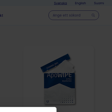
Svenska
English
Suomi
Hae sivulla
kt