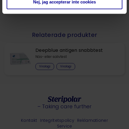
Nej, jag accepterar inte cookies
Fråga mer om denna produkt
Relaterade produkter
Deepblue antigen snabbtest
Näs- eller salivtest
Virologi
Virologi
– Taking care further
Kontakt
Integritetspolicy
Reklamationer
Service