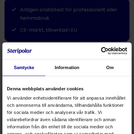
Antigen snabbtest för professionellt eller
hemmabruk
CE-märkt, tillverkad i EU
Dela
Saligen är ett antigen snabbtest som kombinerar
Samtycke
Information
Om
noggrannheten i ett PCR-test med hastigheten hos ett
antikroppstest. Testet baseras på detektion av SARS-
Denna webbplats använder cookies
CoV-2-antigener i saliv.
Vi använder enhetsidentifierare för att anpassa innehållet
Icke-invasiv diagnostisk medicinsk utrustning
och annonserna till användarna, tillhandahålla funktioner
Test av saliv
för sociala medier och analysera vår trafik. Vi
Snabba resultat upp till
10 minuter
vidarebefordrar även sådana identifierare och annan
information från din enhet till de sociala medier och
Pålitlig och känslig, PPA 97,1%, NPA 99,33%
annons- och analysföretag som vi samarbetar med.