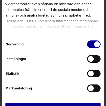
vidarebefordrar även sådana identifierare och annan
information från din enhet till de sociala medier och
Product Specialist
annons- och analysföretag som vi samarbetar med.
Dessa kan i sin tur kombinera informationen med annan
Helena Vikström
information som du har tillhandahållit eller som de har
samlat in när du har använt deras tjänster.
Samtyckesval
Nödvändig
Wound care and gynecology
Inställningar
Product Specialist
Mona Storm
Statistik
Phone +46 (0) 738 907 581
Marknadsföring
Surgery