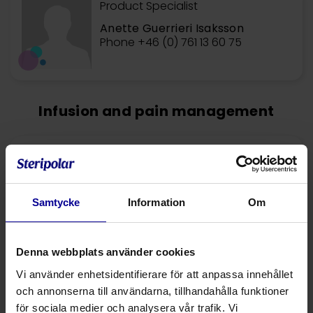
Product Specialist
Anette Guerrieri Isaksson
Phone +46 (0) 761 13 60 75
Infusion and pain management
Product Field Manger
Malin Wallenman
Phone +46 (0) 730 671 870
Samtycke
Information
Om
Denna webbplats använder cookies
Product Specialist
Vi använder enhetsidentifierare för att anpassa innehållet
Ulla Laurila
Phone +46 (0) 730 588 619
och annonserna till användarna, tillhandahålla funktioner
för sociala medier och analysera vår trafik. Vi