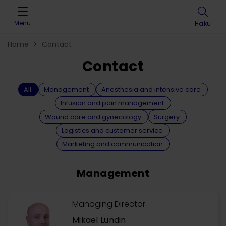
Skip to content
Menu
Haku
Home
>
Contact
Contact
All
Management
Anesthesia and intensive care
Infusion and pain management
Wound care and gynecology
Surgery
Logistics and customer service
Marketing and communication
Management
Managing Director
Mikael Lundin