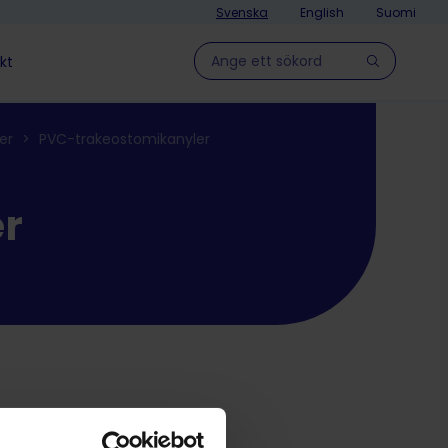
Svenska
English
Suomi
Hae sivulla
kt
er
>
PVC-trakeostomikanyler
r