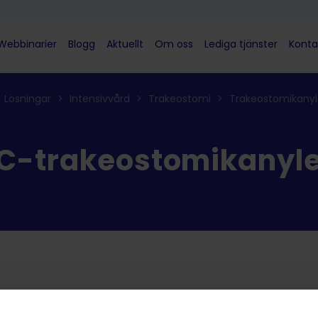
Webbinarier
Blogg
Aktuellt
Om oss
Lediga tjänster
Konta
Lösningar
>
Intensivvård
>
Trakeostomi
>
Trakeostomikanyl
C-trakeostomikanyle
ter