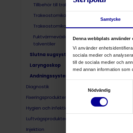
Tillbehör till trakeostomi
Trakeostomikanyler utan kuff
Samtycke
Trakeostomikanyler
Fuktvärmeväxlare och
Denna webbplats använder 
talventiler
Vi använder enhetsidentifierar
Slutna sugsystem
sociala medier och analysera 
till de sociala medier och a
Laryngoskop
med annan information som du 
Andningssystem
Samtyckesval
Diagnostik
Nödvändig
Fixeringsprodukter
Hygien och infektionskontroll
Luftvägsprodukter
Injektion