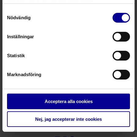
1 produkter
samlat in när du har använt deras tjänster.
Samtyckesval
Andningsslang
Nödvändig
Korrugerad på rulle
Oxygen och inhalation
Inställningar
Statistik
– Taking care further
Marknadsföring
Kontakt
Integritetspolicy
Reklamationer
Service
Acceptera alla cookies
Tryffelslingan 12, 181 57 Lidingö
Tel. +4618 430 09 80
Nej, jag accepterar inte cookies
info@steripolar.se