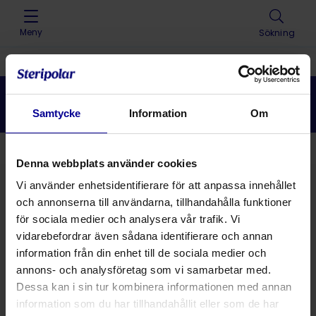
Skip to content
Meny
Sökning
Home
>
Lösningar
>
Oxygen och
inhalation
>
Syrgasslang
Syrgasslang
Samtycke
Information
Om
Tillbaka
Denna webbplats använder cookies
Vi använder enhetsidentifierare för att anpassa innehållet
och annonserna till användarna, tillhandahålla funktioner
Lösningar
för sociala medier och analysera vår trafik. Vi
vidarebefordrar även sådana identifierare och annan
Produkter
information från din enhet till de sociala medier och
annons- och analysföretag som vi samarbetar med.
Dessa kan i sin tur kombinera informationen med annan
information som du har tillhandahållit eller som de har