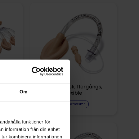
ngs
Larynxmask, flergångs,
Om
flexible
Larynxmasker
andahålla funktioner för
n information från din enhet
 tur kombinera informationen