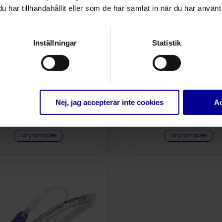
har tillhandahållit eller som de har samlat in när du har använt 
Inställningar
Statistik
Nej, jag accepterar inte cookies
Ac
ilicone Flexible LAD®
Silicone LAD® Larynx
arynxmask, engångs
engångs
Larynxmasker
Larynxmasker