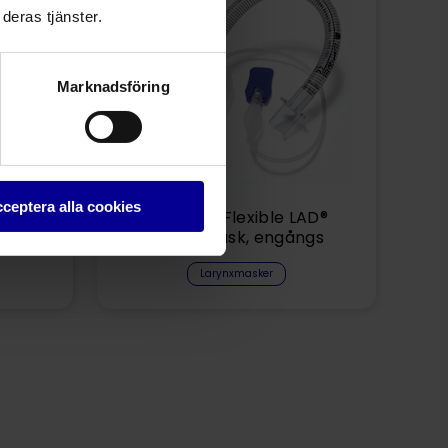
deras tjänster.
Marknadsföring
ceptera alla cookies
mask,
Visionary Flexible LAD®
Larynxmask, engångs
Larynxmasker