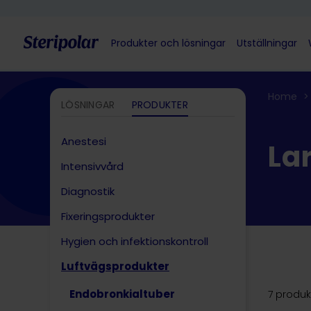
Skip to content
Produkter och lösningar
Utställningar
Home
>
LÖSNINGAR
PRODUKTER
Anestesi
La
Intensivvård
Diagnostik
Fixeringsprodukter
Hygien och infektionskontroll
Luftvägsprodukter
Endobronkialtuber
7 produk