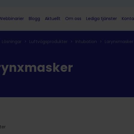
Webbinarier
Blogg
Aktuellt
Om oss
Lediga tjänster
Konta
Lösningar
>
Luftvägsprodukter
>
Intubation
>
Larynxmasker
rynxmasker
ter