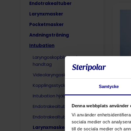
Endotrakealtuber
Larynxmasker
Pocketmasker
Andningsträning
Intubation
Laryngoskopblad och
handtag
Videolaryngoskop
L
Kopplingsstycke
Samtycke
Intubation hjälpmedel
Denna webbplats använder 
Endotrakealtub med kuff
Vi använder enhetsidentifierar
Endotrakealtub utan kuff
sociala medier och analysera 
Larynxmasker
till de sociala medier och a