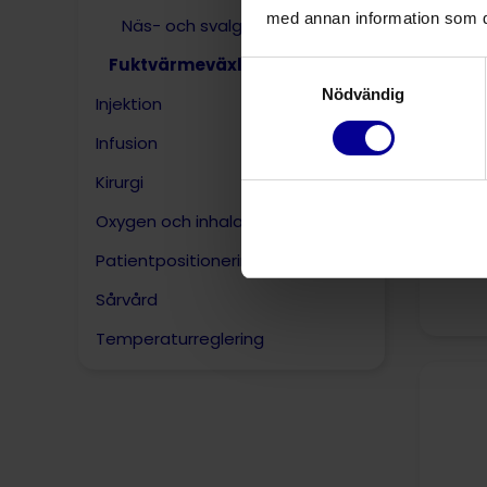
med annan information som du 
Näs- och svalgtuber
Fuktvärmeväxlare och filter
Samtyckesval
Nödvändig
Injektion
Infusion
Kirurgi
Oxygen och inhalation
S
L
Patientpositionering
Sårvård
Temperaturreglering