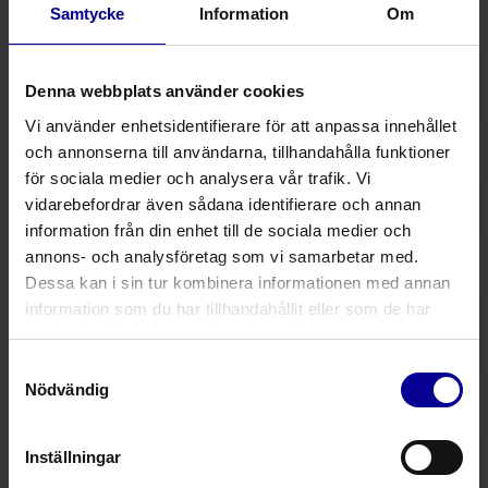
6 produkter
Samtycke
Information
Om
Intubationsledare
Denna webbplats använder cookies
Luftvägsprodukter
Vi använder enhetsidentifierare för att anpassa innehållet
och annonserna till användarna, tillhandahålla funktioner
för sociala medier och analysera vår trafik. Vi
Sugslang
vidarebefordrar även sådana identifierare och annan
Luftvägsprodukter
information från din enhet till de sociala medier och
annons- och analysföretag som vi samarbetar med.
Dessa kan i sin tur kombinera informationen med annan
Bougie
information som du har tillhandahållit eller som de har
samlat in när du har använt deras tjänster.
Intubation hjälpmedel
Intubation
Samtyckesval
Nödvändig
Ventilerad ledare för
endotrakealtuber
Inställningar