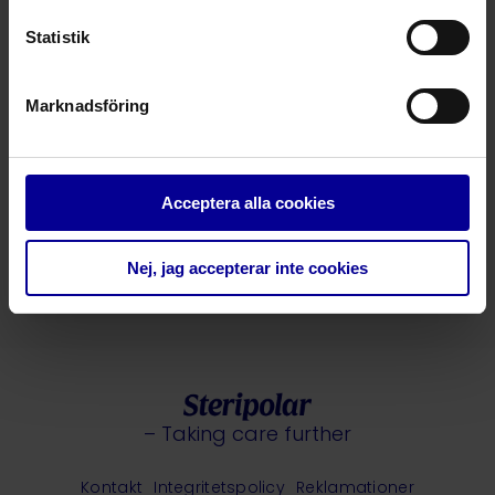
Andning vid första hjälpen
Intubation
Statistik
Intuberingsstylet
Marknadsföring
Andning vid första hjälpen
Intubation
Acceptera alla cookies
VAMA Cannula – guide för fiberskop
med bitskydd
Nej, jag accepterar inte cookies
Intubation
Intubation
– Taking care further
Kontakt
Integritetspolicy
Reklamationer