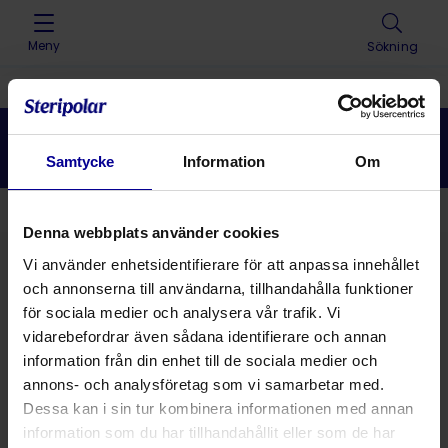
Skip to content
Meny
Sökning
Home
>
Lösningar
>
Luftvägsprodukter
>
Andningsträning
Andningsträning
Samtycke
Information
Om
Tillbaka
Denna webbplats använder cookies
Vi använder enhetsidentifierare för att anpassa innehållet
Lösningar
och annonserna till användarna, tillhandahålla funktioner
för sociala medier och analysera vår trafik. Vi
vidarebefordrar även sådana identifierare och annan
Produkter
information från din enhet till de sociala medier och
annons- och analysföretag som vi samarbetar med.
Dessa kan i sin tur kombinera informationen med annan
information som du har tillhandahållit eller som de har