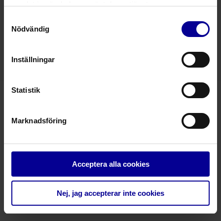
1 produkter
samlat in när du har använt deras tjänster.
Samtyckesval
Acapella Choice Blue
Nödvändig
Oscillerande PEP-behandlingssystem
Lösningar
Inställningar
Statistik
– Taking care further
Marknadsföring
Kontakt
Integritetspolicy
Reklamationer
Service
Acceptera alla cookies
Tryffelslingan 12, 181 57 Lidingö
Tel. +4618 430 09 80
Nej, jag accepterar inte cookies
info@steripolar.se