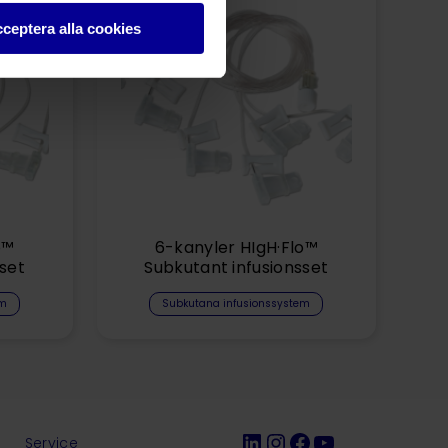
ceptera alla cookies
o™
6-kanyler HIgH·Flo™
set
Subkutant infusionsset
em
Subkutana infusionssystem
LinkedIn
Instagram
Facebook
YouTube
r
Service