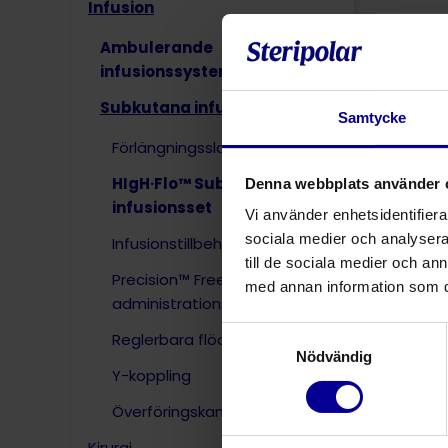
Infusion
Ambulerande
infusionssystem
Subkutana infusionssystem
Samtycke
Förlängningsslangar
HIgH·Flo™ Subkutant
Denna webbplats använder 
infusionsset
Vi använder enhetsidentifierar
sociala medier och analysera 
Infusionstillbehör
till de sociala medier och a
1-ka
Precision™ Freedom
med annan information som du 
administrationsset
Samtyckesval
Reglerbara flödeskontroller
Nödvändig
Y-koppling
Överföringskanyl
Kirurgi