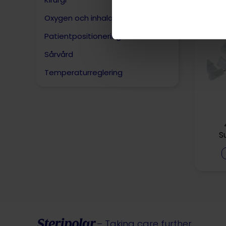
Oxygen och inhalation
Patientpositionering
Sårvård
Temperaturreglering
S
– Taking care further