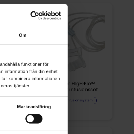
Om
andahålla funktioner för
n information från din enhet
 tur kombinera informationen
o™
3-kanyler HIgH·Flo™
deras tjänster.
set
Subkutant infusionsset
em
Subkutana infusionssystem
Marknadsföring