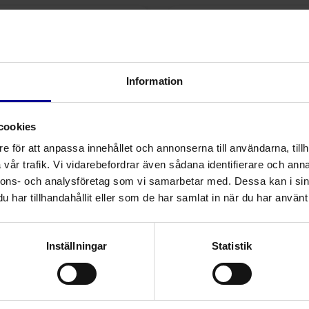
Information
cookies
e för att anpassa innehållet och annonserna till användarna, tillh
vår trafik. Vi vidarebefordrar även sådana identifierare och anna
nnons- och analysföretag som vi samarbetar med. Dessa kan i sin
nyl HIgH·Flo™ Subkutant
2-kanyler HIgH·Fl
har tillhandahållit eller som de har samlat in när du har använt 
infusionsset
Subkutant infusions
Subkutana infusionssystem
Subkutana infusionssyst
Inställningar
Statistik
Subkutana nålset
Subkutana nålset