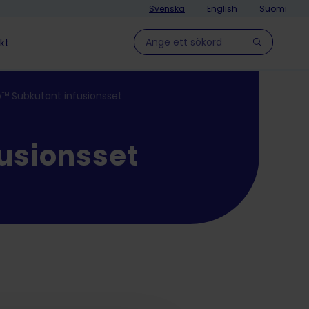
Svenska
English
Suomi
Hae sivulla
kt
o™ Subkutant infusionsset
fusionsset