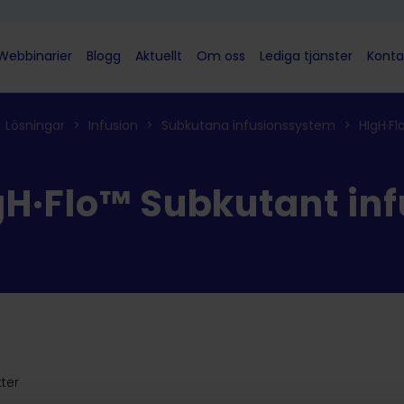
Webbinarier
Blogg
Aktuellt
Om oss
Lediga tjänster
Konta
Lösningar
>
Infusion
>
Subkutana infusionssystem
>
HIgH·Fl
gH·Flo™ Subkutant in
ter