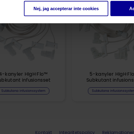
Nej, jag accepterar inte cookies
Ac
4-kanyler HIgH·Flo™
5-kanyler HIgH·Fl
ubkutant infusionsset
Subkutant infusions
Subkutana infusionssystem
Subkutana infusionssyst
Kontakt
Integritetspolicy
Reklamatione